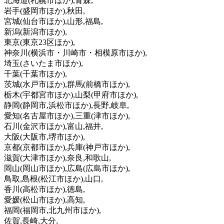
北海道
(札幌市ほか)
,青森,
岩手
(盛岡市ほか)
,秋田,
宮城
(仙台市ほか)
,山形,福島,
新潟
(新潟市ほか)
,
東京
(東京23区ほか)
,
神奈川
(横浜市・川崎市・相模原市ほか)
,
埼玉
(さいたま市ほか)
,
千葉
(千葉市ほか)
,
茨城
(水戸市ほか)
,群馬
(前橋市ほか)
,
栃木
(宇都宮市ほか)
,山梨
(甲府市ほか)
,
静岡
(静岡市,浜松市ほか)
,長野,岐阜,
愛知
(名古屋市ほか)
,三重
(津市ほか)
,
石川
(金沢市ほか)
,富山,福井,
大阪
(大阪市,堺市ほか)
,
京都
(京都市ほか)
,兵庫
(神戸市ほか)
,
滋賀
(大津市ほか)
,奈良,和歌山,
岡山
(岡山市ほか)
,広島
(広島市ほか)
,
鳥取,島根
(松江市ほか)
,山口,
香川
(高松市ほか)
,徳島,
愛媛
(松山市ほか)
,高知,
福岡
(福岡市,北九州市ほか)
,
佐賀,長崎,大分,